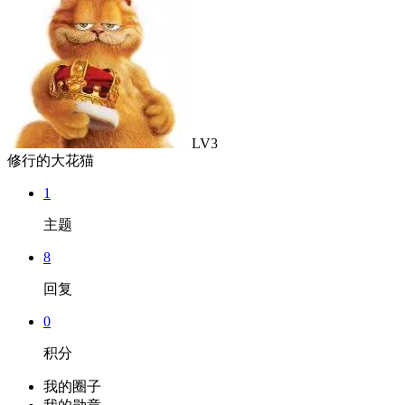
LV3
修行的大花猫
1
主题
8
回复
0
积分
我的圈子