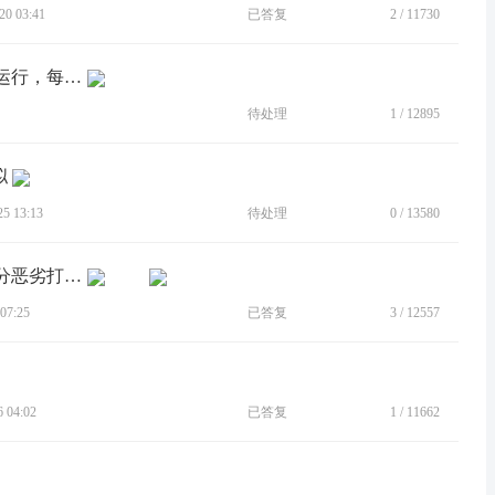
0 03:41
已答复
2
/
11730
[BUG]应用每次打开都会强制小窗模式运行，每次都需要手动全屏
待处理
1
/
12895
拟
 13:13
待处理
0
/
13580
[BUG]打和平精英经常莫名其妙重启十分恶劣打王者也重启过一次
07:25
已答复
3
/
12557
 04:02
已答复
1
/
11662