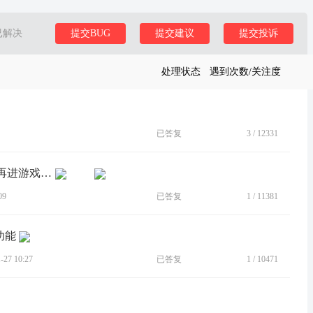
已解决
提交BUG
提交建议
提交投诉
处理状态
遇到次数/关注度
已答复
3
/
12331
[BUG]打完游戏退出小窗模式依旧必须再进游戏退出才行
09
已答复
1
/
11381
功能
27 10:27
已答复
1
/
10471