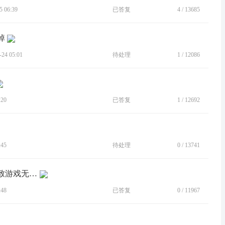
 06:39
已答复
4
/
13685
掉
4 05:01
待处理
1
/
12086
20
已答复
1
/
12692
45
待处理
0
/
13741
[BUG]游戏中滑到多任务下拉通知栏导致游戏无响应
48
已答复
0
/
11967