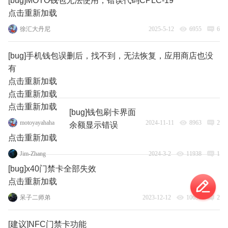
[bug]MOTO钱包无法使用，错误代码CPLC-19
点击重新加载
徐汇大丹尼
2025-5-12
6955
6
[bug]手机钱包误删后，找不到，无法恢复，应用商店也没
有
点击重新加载
点击重新加载
点击重新加载
[bug]钱包刷卡界面
motoyayahaha
2024-11-11
8963
2
余额显示错误
点击重新加载
Jim-Zhang
2024-3-2
11938
1
[bug]x40门禁卡全部失效
点击重新加载
呆子二师弟
2023-12-12
10698
2
[建议]NFC门禁卡功能