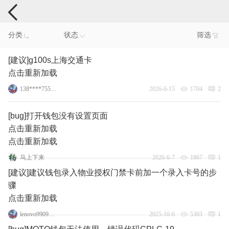
手机反馈
分类
状态
筛选
[建议]g100s上海交通卡
点击重新加载
138****7555_5
2026-6-15
1704
2
[bug]打开钱包没有设置页面
点击重新加载
点击重新加载
马上下来
2026-6-7
1967
1
[建议]建议钱包录入物业授权门禁卡前加一个录入卡号的步
骤
点击重新加载
lenovo99095963
2025-10-6
5303
1