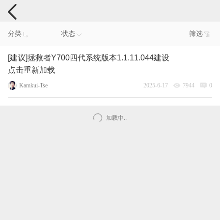
手机反馈
分类
状态
筛选
[建议]拯救者Y700四代系统版本1.1.11.044建设
点击重新加载
Kamkui-Tse
2025-6-17
7944
0
加载中..