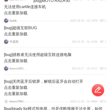
[bug]MOTO RAZR50
无法使用carlife连接车机
点击重新加载
liaohk
2025-10-23
5479
1
[bug]超级互联BUG
点击重新加载
半遮雨
2025-6-26
6204
1
[bug]拯救者无法使用超级互联连接电脑
点击重新加载
lenovo24032750
2025-6-17
6155
0
[bug]关闭蓝牙后锁屏，解锁后蓝牙会自动打开
点击重新加载
点击重新加载
lenovo70653220
2024-12-16
8084
0
[bug]ready for模式投电视，但是优酷视频无法全屏，如何