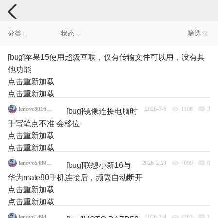
手机反馈
分类
状态
筛选
[bug]苹果15使用超级互联，仅有传输文件可以用，没有其
他功能
点击重新加载
点击重新加载
lenovo99161796
2026-7-5
1108
3
[bug]镜像连接电脑时
手写笔点不准 会移位
点击重新加载
点击重新加载
lenovo54894220
2026-2-28
4000
0
[bug]联想小新16与
华为mate80手机连接后，频繁自动断开
点击重新加载
点击重新加载
lenovo149427899
2026-2-4
4267
1