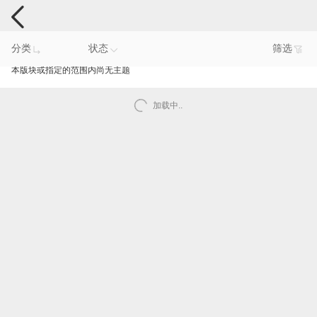
手机反馈
分类
状态
筛选
本版块或指定的范围内尚无主题
加载中..