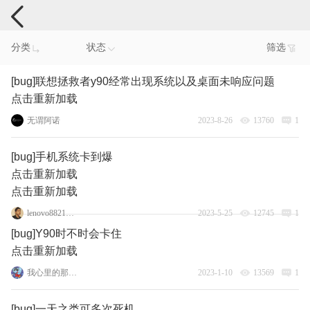
手机反馈
分类
状态
筛选
[bug]联想拯救者y90经常出现系统以及桌面未响应问题
点击重新加载
无谓阿诺
2023-8-26
13760
1
[bug]手机系统卡到爆
点击重新加载
点击重新加载
lenovo88212694
2023-5-25
12745
1
[bug]Y90时不时会卡住
点击重新加载
我心里的那只猫
2023-1-10
13569
1
[bug]一天之类可多次死机