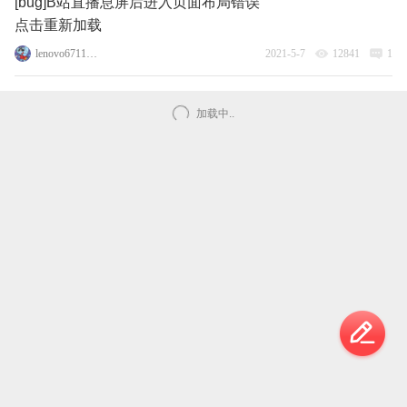
[bug]B站直播息屏后进入页面布局错误
点击重新加载
lenovo67118676
2021-5-7
12841
1
加载中..