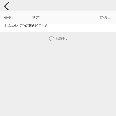
手机反馈
分类
状态
筛选
本版块或指定的范围内尚无主题
加载中..