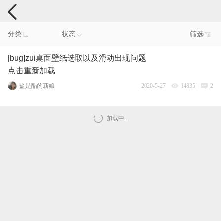
手机反馈
分类
状态
筛选
[bug]zui桌面壁纸选取以及滑动出现问题
点击重新加载
盐是醋的新娘
2020-5-27
14835
2
加载中..