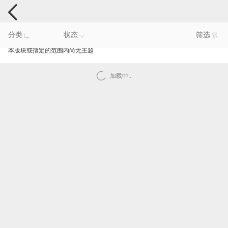
手机反馈
分类
状态
筛选
本版块或指定的范围内尚无主题
加载中..