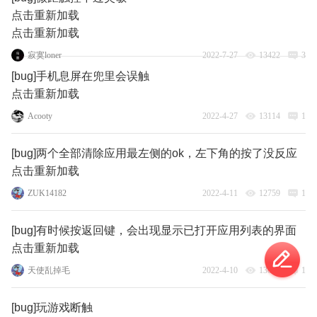
点击重新加载
点击重新加载
寂寞loner
2022-7-27
13422
3
[bug]手机息屏在兜里会误触
点击重新加载
Acooty
2022-4-27
13114
1
[bug]两个全部清除应用最左侧的ok，左下角的按了没反应
点击重新加载
ZUK14182
2022-4-11
12759
1
[bug]有时候按返回键，会出现显示已打开应用列表的界面
点击重新加载
天使乱掉毛
2022-4-10
13036
1
[bug]玩游戏断触