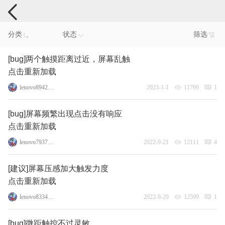
手机反馈
分类
状态
筛选
[bug]两个触摸距离过近，屏幕乱触
点击重新加载
lenovo89425657
2023-1-1
11799
1
[bug]屏幕频繁出现点击没有响应
点击重新加载
lenovo79377019
2022-9-21
12111
4
[建议]屏幕压感加大触发力度
点击重新加载
lenovo83340044
2022-9-20
12599
1
[bug]微距触控不过灵敏