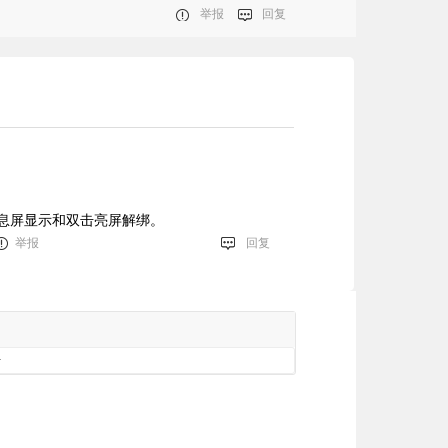
举报
回复
，息屏显示和双击亮屏解绑。
举报
回复
册