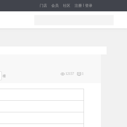
门店
会员
社区
注册
登录
12157
1
楼