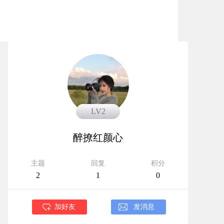
LV3
LV2
醉撩红颜心
主题
回复
积分
2
1
0
加好友
发消息