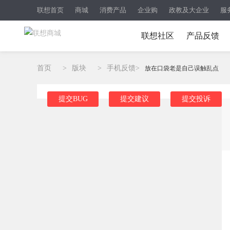
联想首页
商城
消费产品
企业购
政教及大企业
服
联想社区
产品反馈
首页
>
版块
>
手机反馈
>
放在口袋老是自己误触乱点
提交BUG
提交建议
提交投诉