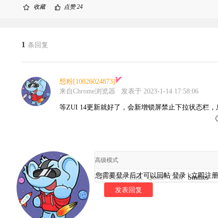
收藏
点赞
24
1
条回复
想粉[10026024873]
来自Chrome浏览器
发表于 2023-1-14 17:58:06
等ZUI 14更新就好了，会新增锁屏禁止下拉状态栏
高级模式
您需要登录后才可以回帖
登录
|
立即注
B
Color
Link
Quote
Code
Smilies
发表回复