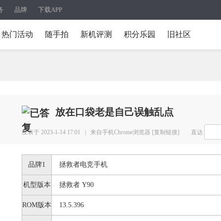
务
品牌
下载APP
热门活动
随手拍
新机评测
积分乐园
旧社区
放在口袋老是自己误触乱点
发表于 2023-1-14 17:01 |
来自手机Chrome浏览器
[复制链接]
直达
品牌1
拯救者电竞手机
机型版本
拯救者 Y90
ROM版本
13.5.396