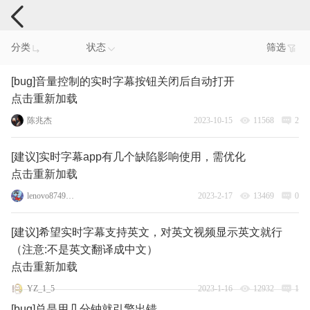
手机反馈
分类
状态
筛选
[bug]音量控制的实时字幕按钮关闭后自动打开
点击重新加载
陈兆杰
2023-10-15
11568
2
[建议]实时字幕app有几个缺陷影响使用，需优化
点击重新加载
lenovo87495193
2023-2-17
13469
0
[建议]希望实时字幕支持英文，对英文视频显示英文就行
（注意:不是英文翻译成中文）
点击重新加载
YZ_1_5
2023-1-16
12932
1
[bug]总是用几分钟就引擎出错