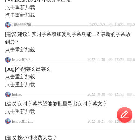
点击重新加载
点击重新加载
189****9569_11
2022-12-2
11922
2
[建议]建议1 实时字幕增加复制字幕功能，2 最新的字幕放
到最下
点击重新加载
lenovo87495193
2022-11-30
12529
0
[bug]不能英文出英文
点击重新加载
点击重新加载
hotned
2022-10-30
12158
1
[建议]实时字幕希望能够批量导出实时字幕文字
点击重新加载
lenovo81121238
2022-10-21
12056
0
[建议]按小时收费太贵了