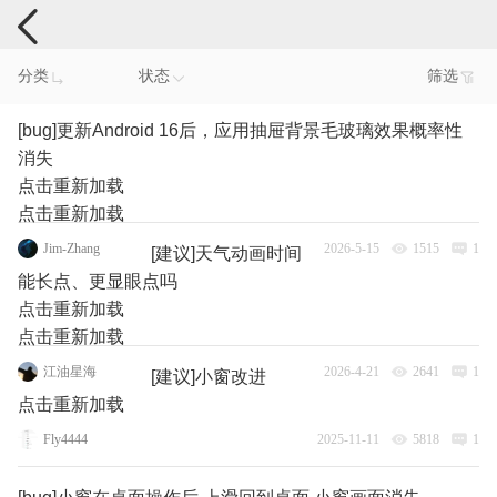
手机反馈
分类
状态
筛选
[bug]更新Android 16后，应用抽屉背景毛玻璃效果概率性
消失
点击重新加载
点击重新加载
Jim-Zhang
2026-5-15
1515
1
[建议]天气动画时间
能长点、更显眼点吗
点击重新加载
点击重新加载
江油星海
2026-4-21
2641
1
[建议]小窗改进
点击重新加载
Fly4444
2025-11-11
5818
1