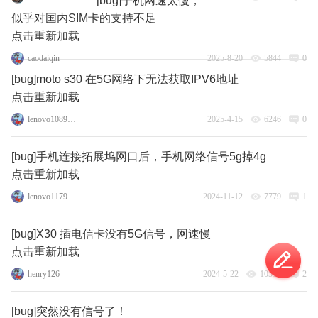
[bug]手机网速太慢，
似乎对国内SIM卡的支持不足
点击重新加载
caodaiqin
2025-8-20
5844
0
[bug]moto s30 在5G网络下无法获取IPV6地址
点击重新加载
lenovo108951373
2025-4-15
6246
0
[bug]手机连接拓展坞网口后，手机网络信号5g掉4g
点击重新加载
lenovo117971950
2024-11-12
7779
1
[bug]X30 插电信卡没有5G信号，网速慢
点击重新加载
henry126
2024-5-22
10519
2
[bug]突然没有信号了！