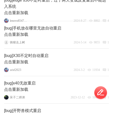
[bug]edge s30不定时重启，过了两天变成反复重启不能进
入系统
点击重新加载
lenovo85477926
2024-8-27
8802
4
[bug]手机放在哪里无故自动重启
点击重新加载
骑猪去上树
2024-5-14
9855
1
[bug]X30不定时自动重启
点击重新加载
uriel2023
2024-3-2
11934
1
[bug]x40无故重启
点击重新加载
呆子二师弟
2023-12-12
10423
1
[bug]开野兽模式重启