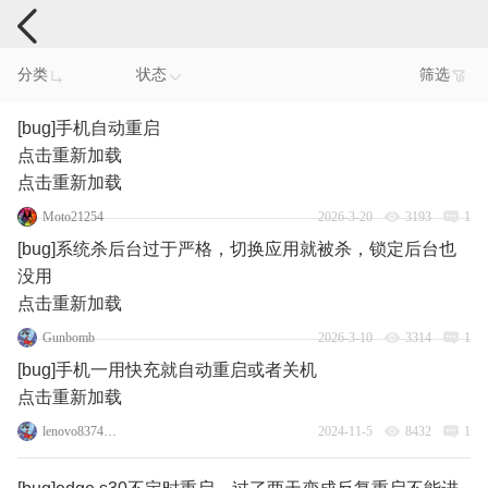
手机反馈
分类
状态
筛选
[bug]手机自动重启
点击重新加载
点击重新加载
Moto21254
2026-3-20
3193
1
[bug]系统杀后台过于严格，切换应用就被杀，锁定后台也
没用
点击重新加载
Gunbomb
2026-3-10
3314
1
[bug]手机一用快充就自动重启或者关机
点击重新加载
lenovo83745069
2024-11-5
8432
1