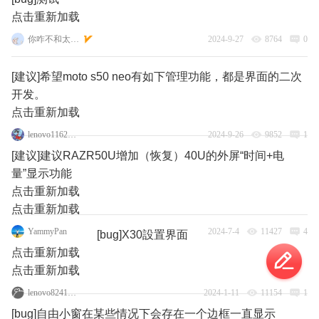
点击重新加载
你咋不和太阳肩并肩
2024-9-27
8764
0
[建议]希望moto s50 neo有如下管理功能，都是界面的二次
开发。
点击重新加载
lenovo116218173
2024-9-26
9852
1
[建议]建议RAZR50U增加（恢复）40U的外屏“时间+电
量”显示功能
点击重新加载
点击重新加载
YammyPan
2024-7-4
11427
4
[bug]X30設置界面
点击重新加载
点击重新加载
lenovo82416158
2024-1-11
11154
1
[bug]自由小窗在某些情况下会存在一个边框一直显示