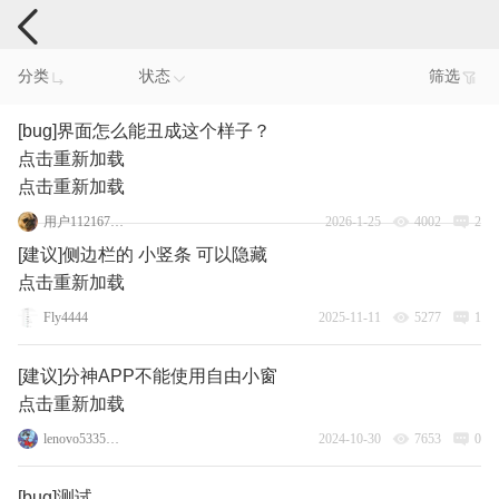
手机反馈
分类
状态
筛选
[bug]界面怎么能丑成这个样子？
点击重新加载
点击重新加载
用户1121678586
2026-1-25
4002
2
[建议]侧边栏的 小竖条 可以隐藏
点击重新加载
Fly4444
2025-11-11
5277
1
[建议]分神APP不能使用自由小窗
点击重新加载
lenovo53355464
2024-10-30
7653
0
[bug]测试