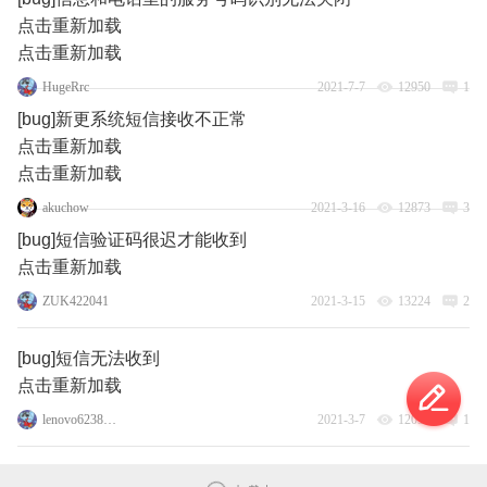
点击重新加载
点击重新加载
HugeRrc
2021-7-7
12950
1
[bug]新更系统短信接收不正常
点击重新加载
点击重新加载
akuchow
2021-3-16
12873
3
[bug]短信验证码很迟才能收到
点击重新加载
ZUK422041
2021-3-15
13224
2
[bug]短信无法收到
点击重新加载
lenovo62388343
2021-3-7
12036
1