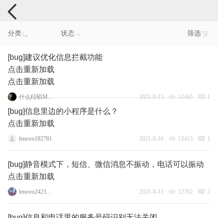
手机反馈
分类
状态
筛选
[bug]建议优化信息拦截功能
点击重新加载
点击重新加载
什么柆矶Moto
2021-9-15
12465
1
[bug]信息里边的小程序是什么？
点击重新加载
lenovo182781
2021-8-16
12413
1
[bug]静音模式下，短信、微信消息不振动，电话可以振动
点击重新加载
lenovo24235593
2021-8-13
12762
2
[bug]信息和电话里的服务号码识别无法关闭