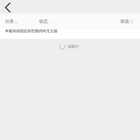
手机反馈
分类
状态
筛选
本版块或指定的范围内尚无主题
加载中..