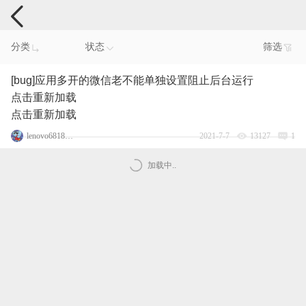
手机反馈
分类
状态
筛选
[bug]应用多开的微信老不能单独设置阻止后台运行
点击重新加载
点击重新加载
lenovo68186373
2021-7-7
13127
1
加载中..