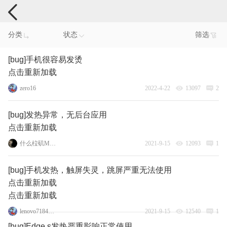
手机反馈
分类
状态
筛选
[bug]手机很容易发烫
点击重新加载
zero16
2022-4-22
13097
2
[bug]发热异常，无后台应用
点击重新加载
什么柆矶Moto
2021-9-15
12093
1
[bug]手机发热，触屏失灵，跳屏严重无法使用
点击重新加载
点击重新加载
lenovo71840060
2021-9-15
12540
1
[bug]Edge s发热严重影响正常使用