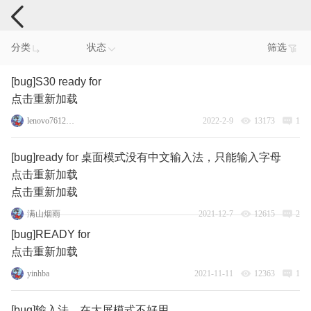
手机反馈
分类
状态
筛选
[bug]S30 ready for
点击重新加载
lenovo76129531
2022-2-9
13173
1
[bug]ready for 桌面模式没有中文输入法，只能输入字母
点击重新加载
点击重新加载
满山烟雨
2021-12-7
12615
2
[bug]READY for
点击重新加载
yinhba
2021-11-11
12363
1
[bug]输入法，在大屏模式不好用