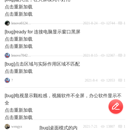
点击重新加载
点击重新加载
lenovo61246067
2021-8-24
12744
1
[bug]ready for 连接电脑显示窗口黑屏
点击重新加载
点击重新加载
lenovo70427259
2021-8-15
12367
3
[bug]点击区域与实际作用区域不匹配
点击重新加载
?
2021-8-4
12053
1
[bug]电视显示颗粒感，视频软件不全屏，办公软件显示不
全
点击重新加载
点击重新加载
wengyz
2021-7-21
13807
1
[bug]桌面模式的内