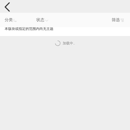
手机反馈
分类
状态
筛选
本版块或指定的范围内尚无主题
加载中..