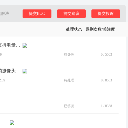
已解决
提交BUG
提交建议
提交投诉
处理状态
遇到次数/关注度
[建议]在连接多个蓝牙设备时，状态栏支持电量显示
9
待处理
0
/
5503
[建议]锁屏唤醒时，状态栏不要显示大的摄像头调用提示图标
:59
待处理
0
/
8533
已答复
1
/
8338