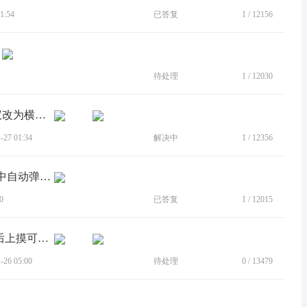
1:54
已答复
1
/
12156
待处理
1
/
12030
[建议]Y70控制中心的亮度控制布局建议改为横向控制
27 01:34
解决中
1
/
12356
[BUG]状态栏下拉的控制中心会在使用中自动弹出控制中心
0
已答复
1
/
12015
[建议]建议全屏横屏时下摸显示状态栏后上摸可以关闭状态栏
26 05:00
待处理
0
/
13479