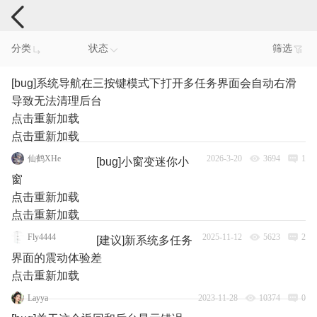
手机反馈
分类
状态
筛选
[bug]系统导航在三按键模式下打开多任务界面会自动右滑
导致无法清理后台
点击重新加载
点击重新加载
仙鹤XHe
2026-3-20
3694
1
[bug]小窗变迷你小
窗
点击重新加载
点击重新加载
Fly4444
2025-11-12
5623
2
[建议]新系统多任务
界面的震动体验差
点击重新加载
Layya
2023-11-28
10374
0