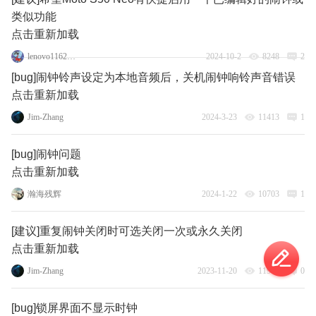
类似功能
点击重新加载
lenovo116218173
2024-10-2
8248
2
[bug]闹钟铃声设定为本地音频后，关机闹钟响铃声音错误
点击重新加载
Jim-Zhang
2024-3-23
11413
1
[bug]闹钟问题
点击重新加载
瀚海残辉
2024-1-22
10703
1
[建议]重复闹钟关闭时可选关闭一次或永久关闭
点击重新加载
Jim-Zhang
2023-11-20
11948
0
[bug]锁屏界面不显示时钟