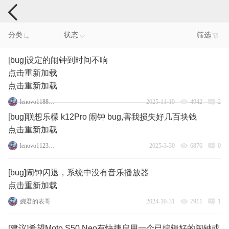
手机反馈
分类
状态
筛选
[bug]设定的闹钟到时间不响
点击重新加载
点击重新加载
lenovo118869839
2025-11-19
4942
2
[bug]联想乐檬 k12Pro 闹钟 bug,害我损失好几百块钱
点击重新加载
lenovo112362691
2025-3-30
6876
0
[bug]闹钟闪退，系统中没有音乐播放器
点击重新加载
婉君的表哥
2024-10-31
7911
1
[建议]希望Moto S50 Neo有快捷启用一个已编辑好的闹钟或