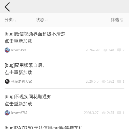
手机反馈
分类
状态
筛选
[bug]微信视频界面超级不清楚
点击重新加载
lenovo159087962
2026-7-18
648
2
[bug]应用频繁自启。
点击重新加载
枯藤老树人家
2026-5-5
1932
1
[bug]不现实同花顺通知
点击重新加载
lenovo67872328
2026-3-27
2475
1
[bug]RAZR50 无法使用carlife连接车机