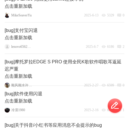
点击重新加载
MikeSeaverYu
2025-6-13
5329
0
[bug]支付宝闪退
点击重新加载
lenovo65623516
2025-6-7
6186
2
[bug]摩托罗拉EDGE S PRO 使用全民K歌软件唱歌耳返延
迟严重
点击重新加载
顺风顺水许晓瑞
2025-2-27
6599
0
[bug]软件使用闪退
点击重新加载
冷漠1980
2025-2-16
6812
1
[bug]关于抖音/小红书等应用消息不会提示的bug