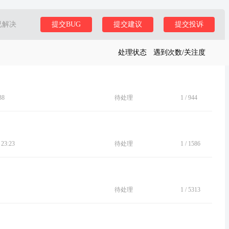
已解决
提交BUG
提交建议
提交投诉
处理状态
遇到次数/关注度
38
待处理
1
/
944
23:23
待处理
1
/
1586
待处理
1
/
5313