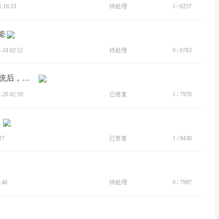
 16:33
待处理
1
/
6257
能
18 02:52
待处理
0
/
6783
[BUG]MOTO S50 NEO前段时间更新系统后，发现相册中...
20 02:59
已答复
1
/
7970
27
已答复
1
/
9430
:48
待处理
0
/
7997