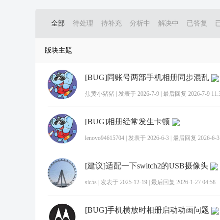
全部
待处理
待补充
分析中
解决中
已答复
版块主题
[BUG]同账号两部手机相册同步混乱
焦黄小猪猪
|
发表于 2026-7-9
|
最后回复 2026-7-9 11:
[BUG]相册经常发生卡顿
lenovo94615704
|
发表于 2026-6-3
|
最后回复 2026-6-3 
[建议]适配一下switch2的USB摄像头
sic5s
|
发表于 2025-12-19
|
最后回复 2026-1-27 04:58
[BUG]手机横放时相册启动动画问题