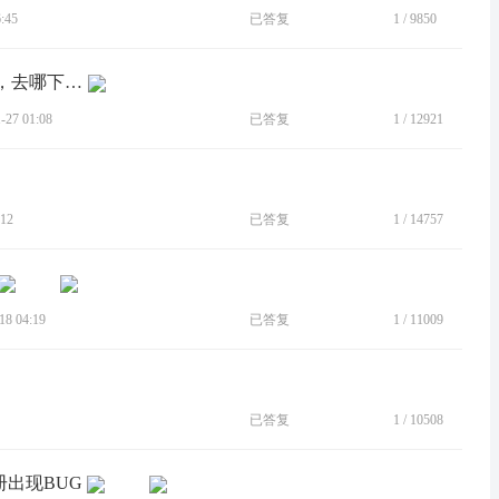
:45
已答复
1
/
9850
[BUG]摩托罗拉自带的相册让我卸载了，去哪下载？？
27 01:08
已答复
1
/
12921
12
已答复
1
/
14757
8 04:19
已答复
1
/
11009
已答复
1
/
10508
册出现BUG