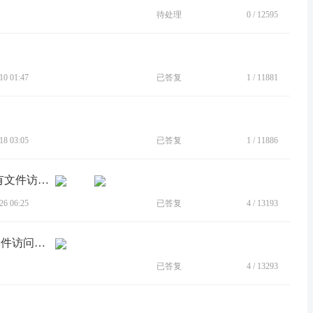
待处理
0
/
12595
0 01:47
已答复
1
/
11881
8 03:05
已答复
1
/
11886
[BUG]X30升级13后，图片打开显示所有文件访问权限界面
6 06:25
已答复
4
/
13193
[BUG]每次打开相册后都会弹出“所有文件访问权限”界面
已答复
4
/
13293