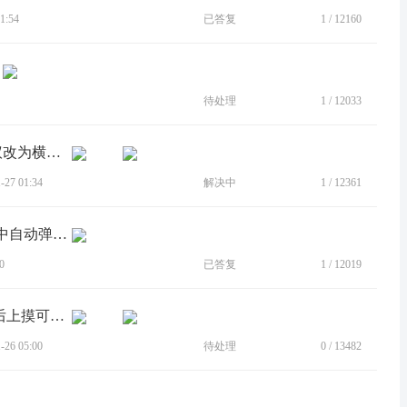
1:54
已答复
1
/
12160
待处理
1
/
12033
[建议]Y70控制中心的亮度控制布局建议改为横向控制
27 01:34
解决中
1
/
12361
[BUG]状态栏下拉的控制中心会在使用中自动弹出控制中心
0
已答复
1
/
12019
[建议]建议全屏横屏时下摸显示状态栏后上摸可以关闭状态栏
26 05:00
待处理
0
/
13482