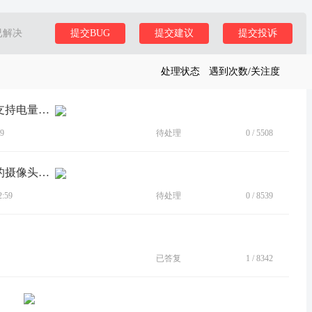
已解决
提交BUG
提交建议
提交投诉
处理状态
遇到次数/关注度
[建议]在连接多个蓝牙设备时，状态栏支持电量显示
9
待处理
0
/
5508
[建议]锁屏唤醒时，状态栏不要显示大的摄像头调用提示图标
:59
待处理
0
/
8539
已答复
1
/
8342