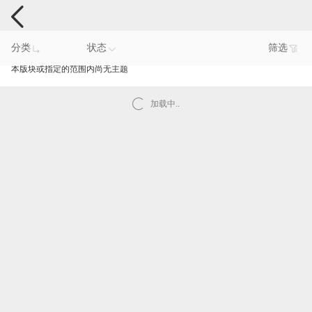
手机反馈
分类
状态
筛选
本版块或指定的范围内尚无主题
加载中..