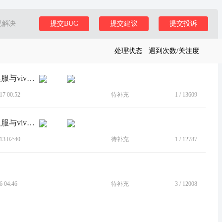
已解决
提交BUG
提交建议
提交投诉
处理状态
遇到次数/关注度
[BUG]联想全移动端设备崩坏3哔哩哔哩服与vivo服闪退
7 00:52
待补充
1
/
13609
[BUG]联想全移动端设备崩坏3哔哩哔哩服与vivo服闪退
3 02:40
待补充
1
/
12787
 04:46
待补充
3
/
12008