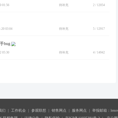
 01:56
待补充
2
/
12054
20 03:04
待补充
5
/
12917
bug
 05:30
待补充
4
/
14942
我们
|
工作机会
|
参观联想
|
销售网点
|
服务网点
|
举报邮箱：lenovoc