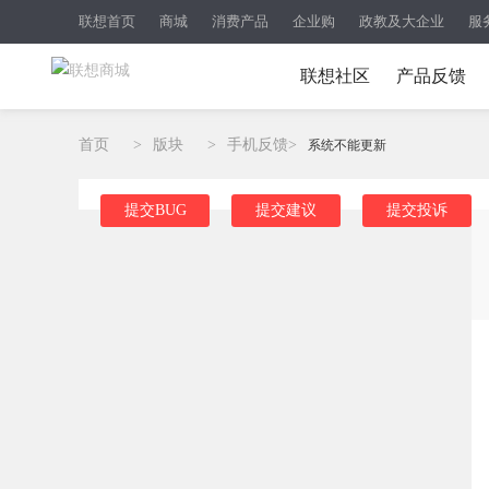
联想首页
商城
消费产品
企业购
政教及大企业
服
联想社区
产品反馈
首页
>
版块
>
手机反馈
>
系统不能更新
提交BUG
提交建议
提交投诉