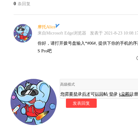
0
条回复
摩托Alice
来自Microsoft Edge浏览器
发表于 2021-8-23 10:08:1
你好，请打开拨号盘输入*#06#, 提供下你的手机的序列
S Pro吧
高级模式
您需要登录后才可以回帖
登录
|
立即注
B
Color
Link
Quote
Code
Smilies
发表回复