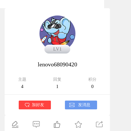
LV1
LV1
lenovo68090420
主题
回复
积分
4
1
0
加好友
发消息