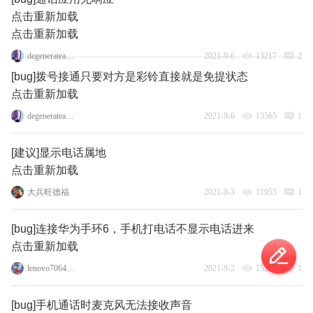
点击重新加载
点击重新加载
degenerateangel163
2021-9-6
13217
2
[bug]拨号接通只要对方是彩铃直接就是免提状态
点击重新加载
degenerateangel163
2021-9-6
13565
1
[建议]显示电话属地
点击重新加载
大兵旺德福
2021-9-3
11955
1
[bug]连接华为手环6，手机打电话不显示电话进来
点击重新加载
lenovo70644993
2021-9-2
15200
1
[bug]手机通话时麦克风无法接收声音