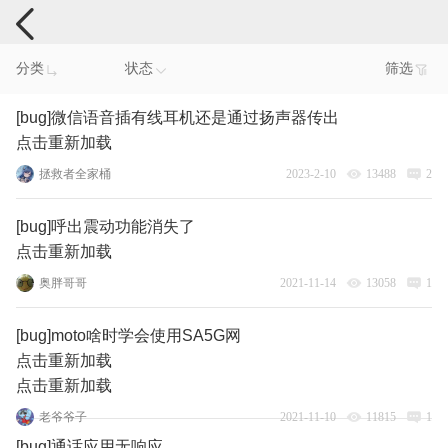
手机反馈
分类
状态
筛选
[bug]微信语音插有线耳机还是通过扬声器传出
点击重新加载
拯救者全家桶
2023-2-10
13488
2
[bug]呼出震动功能消失了
点击重新加载
奥胖哥哥
2021-11-14
13058
1
[bug]moto啥时学会使用SA5G网
点击重新加载
点击重新加载
老爷爷子
2021-11-10
11815
1
[bug]通话应用无响应