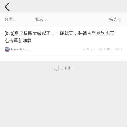
手机反馈
分类
状态
筛选
[bug]息屏提醒太敏感了，一碰就亮，装裤带里晃晃也亮
点击重新加载
lenovo63017180
2021-7-7
13818
1
加载中..