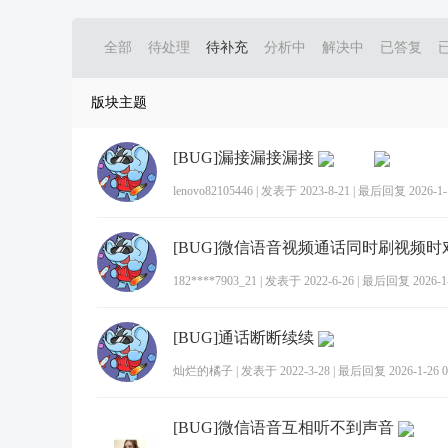
全部
待处理
待补充
分析中
解决中
已答复
版块主题
[BUG]漏接漏接漏接
lenovo82105446
|
发表于 2023-8-21
|
最后回复 2026-1-1
182****7903_21
|
发表于 2022-6-26
|
最后回复 2026-1-2
[BUG]通话断断续续
灿烂的橘子
|
发表于 2022-3-28
|
最后回复 2026-1-26 0
[BUG]微信语音互相听不到声音