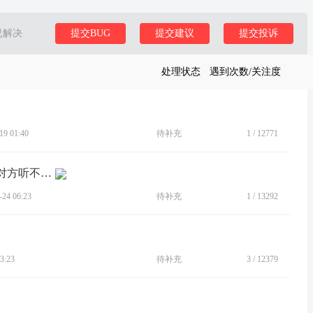
已解决
提交BUG
提交建议
提交投诉
处理状态
遇到次数/关注度
9 01:40
待补充
1
/
12771
[BUG]微信语音视频通话同时刷视频时对方听不到声音
4 06:23
待补充
1
/
13292
3:23
待补充
3
/
12379