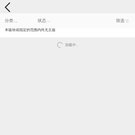
手机反馈
分类
状态
筛选
本版块或指定的范围内尚无主题
加载中..