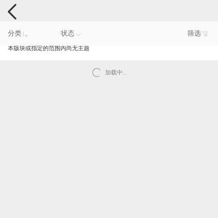
手机反馈
分类
状态
筛选
本版块或指定的范围内尚无主题
加载中..