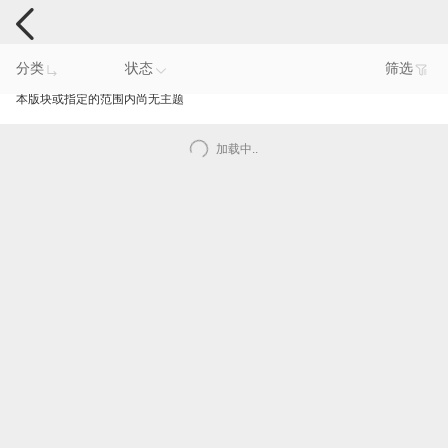
手机反馈
分类
状态
筛选
本版块或指定的范围内尚无主题
加载中..