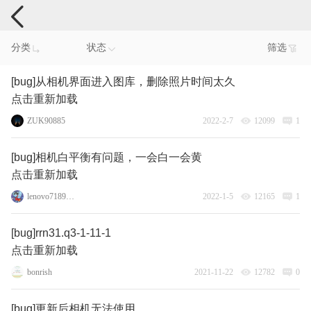
手机反馈
分类
状态
筛选
[bug]从相机界面进入图库，删除照片时间太久
点击重新加载
ZUK90885
2022-2-7
12099
1
[bug]相机白平衡有问题，一会白一会黄
点击重新加载
lenovo71896016
2022-1-5
12165
1
[bug]rrn31.q3-1-11-1
点击重新加载
bonrish
2021-11-22
12782
0
[bug]更新后相机无法使用