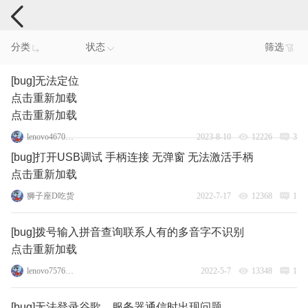
手机反馈
分类
状态
筛选
[bug]无法定位
点击重新加载
点击重新加载
lenovo46704480
2023-8-10
12226
3
[bug]打开USB调试 手柄连接 无弹窗 无法激活手柄
点击重新加载
狮子座D吃货
2022-7-17
12368
1
[bug]拨号输入拼音查询联系人有的多音字不识别
点击重新加载
lenovo75767585
2022-5-7
13348
1
[bug]无法登录谷歌，服务器通信时出现问题