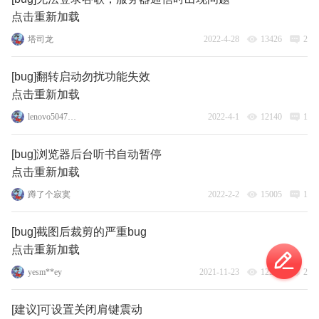
点击重新加载
塔司龙
2022-4-28
13426
2
[bug]翻转启动勿扰功能失效
点击重新加载
lenovo50470972
2022-4-1
12140
1
[bug]浏览器后台听书自动暂停
点击重新加载
蹲了个寂寞
2022-2-2
15005
1
[bug]截图后裁剪的严重bug
点击重新加载
yesm**ey
2021-11-23
12268
2
[建议]可设置关闭肩键震动