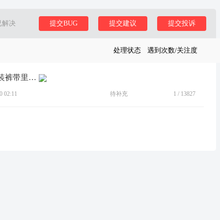
已解决
提交BUG
提交建议
提交投诉
处理状态
遇到次数/关注度
[BUG]息屏提醒太敏感了，一碰就亮，装裤带里晃晃也亮
 02:11
待补充
1
/
13827