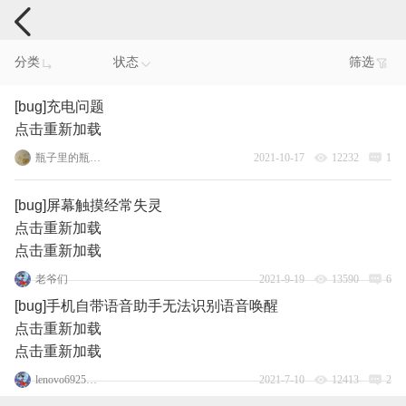
手机反馈
分类
状态
筛选
[bug]充电问题
点击重新加载
瓶子里的瓶瓶瓶
2021-10-17
12232
1
[bug]屏幕触摸经常失灵
点击重新加载
点击重新加载
老爷们
2021-9-19
13590
6
[bug]手机自带语音助手无法识别语音唤醒
点击重新加载
点击重新加载
lenovo69259819
2021-7-10
12413
2