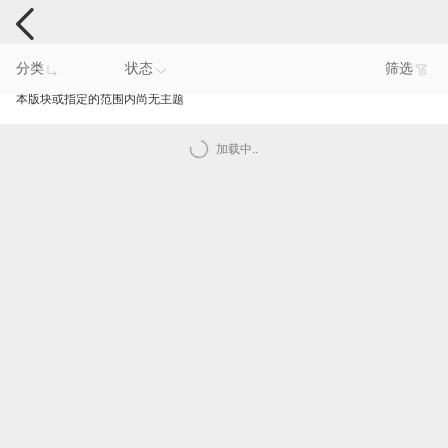
手机反馈
分类
状态
筛选
本版块或指定的范围内尚无主题
加载中..