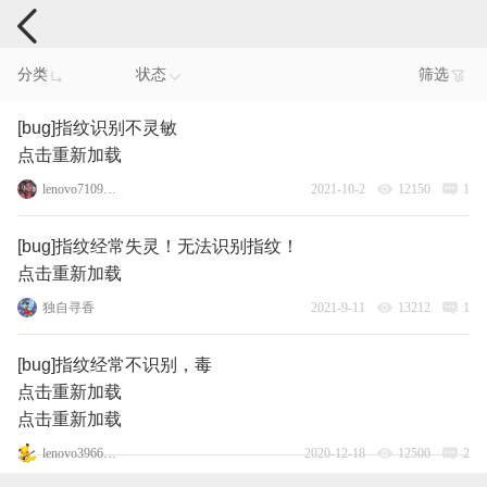
手机反馈
分类
状态
筛选
[bug]指纹识别不灵敏
点击重新加载
lenovo71091503
2021-10-2
12150
1
[bug]指纹经常失灵！无法识别指纹！
点击重新加载
独自寻香
2021-9-11
13212
1
[bug]指纹经常不识别，毒
点击重新加载
点击重新加载
lenovo3966401
2020-12-18
12500
2