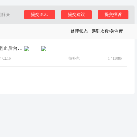
已解决
提交BUG
提交建议
提交投诉
处理状态
遇到次数/关注度
[BUG]应用多开的微信老不能单独设置阻止后台运行
 02:16
待补充
1
/
13086