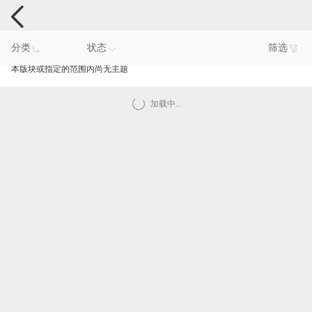
手机反馈
分类
状态
筛选
本版块或指定的范围内尚无主题
加载中..