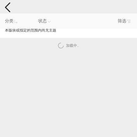
手机反馈
分类
状态
筛选
本版块或指定的范围内尚无主题
加载中..