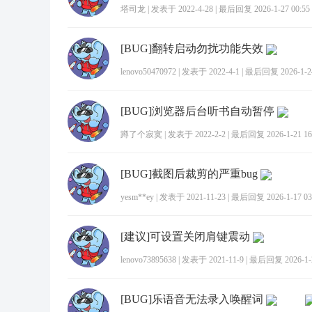
塔司龙
|
发表于 2022-4-28
|
最后回复 2026-1-27 00:55
[BUG]翻转启动勿扰功能失效
lenovo50470972
|
发表于 2022-4-1
|
最后回复 2026-1-24
[BUG]浏览器后台听书自动暂停
蹲了个寂寞
|
发表于 2022-2-2
|
最后回复 2026-1-21 16
[BUG]截图后裁剪的严重bug
yesm**ey
|
发表于 2021-11-23
|
最后回复 2026-1-17 03
[建议]可设置关闭肩键震动
lenovo73895638
|
发表于 2021-11-9
|
最后回复 2026-1-2
[BUG]乐语音无法录入唤醒词