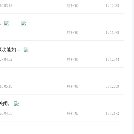
9 03:13
待补充
1
/
12683
，
待补充
1
/
11978
[BUG]扩展虚拟内存和PPT商务文件拍摄功能如何实现
7 04:02
待补充
1
/
12744
5 05:10
待补充
5
/
12659
关闭。
6 04:53
待补充
1
/
12172