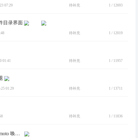
3 07:29
待补充
1
/
12693
文件目录界面
:48
待补充
1
/
12019
 01:41
待补充
1
/
11957
退
5 01:29
待补充
1
/
13711
58
待补充
1
/
11836
[BUG]更新完以后乐语音不能用。hallo moto 唤醒，而且重新录入的时候都是没显示没听清