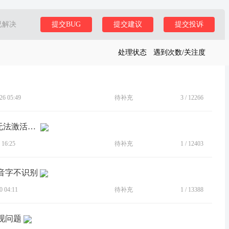
已解决
提交BUG
提交建议
提交投诉
处理状态
遇到次数/关注度
6 05:49
待补充
3
/
12266
[BUG]打开USB调试 手柄连接 无弹窗 无法激活手柄
16:25
待补充
1
/
12403
多音字不识别
 04:11
待补充
1
/
13388
现问题