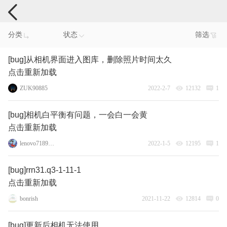
手机反馈
分类
状态
筛选
[bug]从相机界面进入图库，删除照片时间太久
点击重新加载
ZUK90885
2022-2-7
12132
1
[bug]相机白平衡有问题，一会白一会黄
点击重新加载
lenovo71896016
2022-1-5
12195
1
[bug]rrn31.q3-1-11-1
点击重新加载
bonrish
2021-11-22
12814
0
[bug]更新后相机无法使用